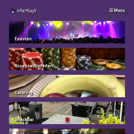
Menu
SLUI
x
Feesten
Groepsactiviteiten
Catering
Snackbar